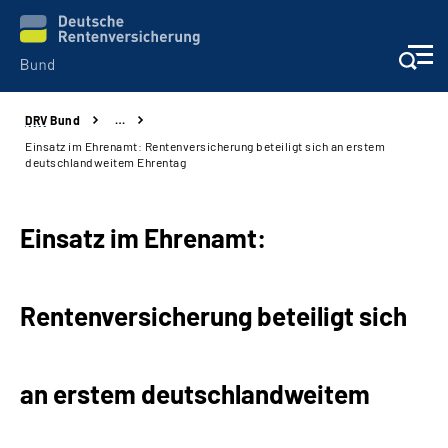
DRV
Bund
…
Beratung & Kontakt
Einsatz im Ehrenamt: Rentenversicherung beteiligt sich an erstem
deutschlandweitem Ehrentag
Reha-Zentren
Einsatz im Ehrenamt:
Presse
Karriere
Rentenversicherung beteiligt sich
Über uns
an erstem deutschlandweitem
Online-Services