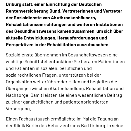
Driburg statt, einer Einrichtung der Deutschen
Inhalte in Gebärdensprache (DGS)
Rentenversicherung Bund. Vertreterinnen und Vertreter
der Sozialdienste von Akutkrankenhäusern,
Leichte Sprache
Rehabilitationseinrichtungen und weiteren Institutionen
des Gesundheitswesens kamen zusammen, um sich über
Suche
aktuelle Entwicklungen, Herausforderungen und
Perspektiven in der Rehabilitation auszutauschen.
Sozialdienste übernehmen im Gesundheitswesen eine
wichtige Schnittstellenfunktion: Sie beraten Patientinnen
Mein Kundenportal
und Patienten in sozialen, beruflichen und
sozialrechtlichen Fragen, unterstützen bei der
Organisation weiterführender Hilfen und begleiten die
Übergänge zwischen Akutbehandlung, Rehabilitation und
Nachsorge. Damit leisten sie einen wesentlichen Beitrag
zu einer ganzheitlichen und patientenorientierten
Versorgung.
Einen Fachaustausch ermöglichte im Mai die Tagung an
der Klinik Berlin des
Reha
-Zentrums Bad Driburg. In seiner