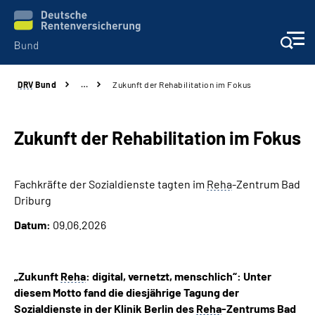
DRV
Bund
…
Zukunft der Rehabilitation im Fokus
Beratung & Kontakt
Reha-Zentren
Zukunft der Rehabilitation im Fokus
Presse
Fachkräfte der Sozialdienste tagten im
Reha
-Zentrum Bad
Driburg
Karriere
Datum:
09.06.2026
Über uns
„Zukunft
Reha
: digital, vernetzt, menschlich“: Unter
Online-Services
diesem Motto fand die diesjährige Tagung der
Sozialdienste in der Klinik Berlin des
Reha
-Zentrums Bad