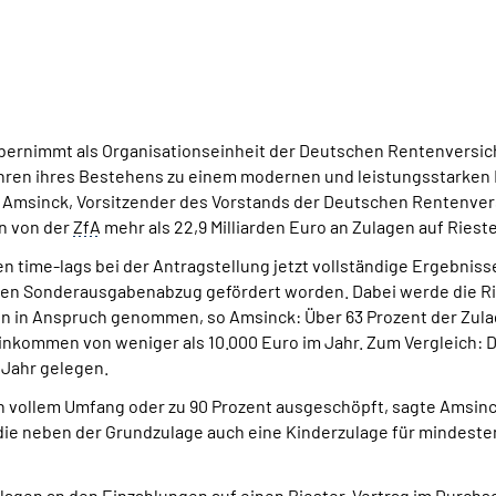
übernimmt als Organisationseinheit der Deutschen Rentenversic
Jahren ihres Bestehens zu einem modernen und leistungsstarken 
n Amsinck, Vorsitzender des Vorstands der Deutschen Rentenver
n von der
ZfA
mehr als 22,9 Milliarden Euro an Zulagen auf Ries
en time-lags bei der Antragstellung jetzt vollständige Ergebniss
en Sonderausgabenabzug gefördert worden. Dabei werde die Ri
n in Anspruch genommen, so Amsinck: Über 63 Prozent der Zul
 Einkommen von weniger als 10.000 Euro im Jahr. Zum Vergleich:
 Jahr gelegen.
 vollem Umfang oder zu 90 Prozent ausgeschöpft, sagte Amsinck.
ie neben der Grundzulage auch eine Kinderzulage für mindestens
ulagen an den Einzahlungen auf einen Riester-Vertrag im Durchs