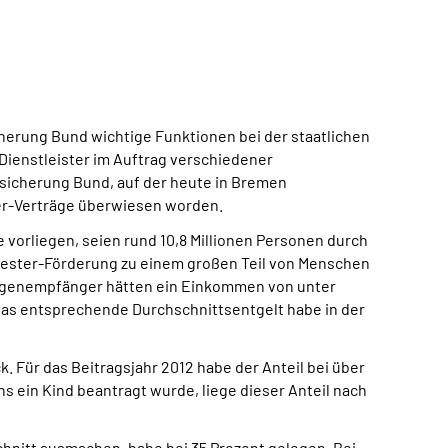
herung Bund wichtige Funktionen bei der staatlichen
Dienstleister im Auftrag verschiedener
sicherung Bund, auf der heute in Bremen
ter-Verträge überwiesen worden.
e vorliegen, seien rund 10,8 Millionen Personen durch
ester-Förderung zu einem großen Teil von Menschen
agenempfänger hätten ein Einkommen von unter
 Das entsprechende Durchschnittsentgelt habe in der
 Für das Beitragsjahr 2012 habe der Anteil bei über
 ein Kind beantragt wurde, liege dieser Anteil nach
chnitt ausmachen, habe bei 35 Prozent gelegen. Bei