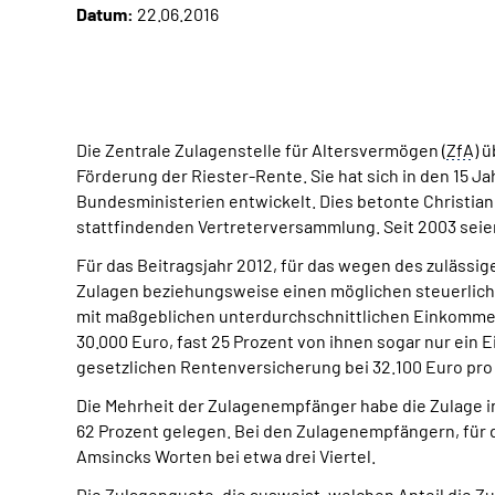
Datum:
22.06.2016
Die Zentrale Zulagenstelle für Altersvermögen (
ZfA
) 
Förderung der Riester-Rente. Sie hat sich in den 15 
Bundesministerien entwickelt. Dies betonte Christia
stattfindenden Vertreterversammlung. Seit 2003 seie
Für das Beitragsjahr 2012, für das wegen des zulässig
Zulagen beziehungsweise einen möglichen steuerlich
mit maßgeblichen unterdurchschnittlichen Einkomme
30.000 Euro, fast 25 Prozent von ihnen sogar nur ein
gesetzlichen Rentenversicherung bei 32.100 Euro pro
Die Mehrheit der Zulagenempfänger habe die Zulage in
62 Prozent gelegen. Bei den Zulagenempfängern, für d
Amsincks Worten bei etwa drei Viertel.
Die Zulagenquote, die ausweist, welchen Anteil die Z