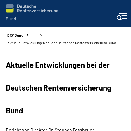
DRV
Bund
…
Beratung & Kontakt
Aktuelle Entwicklungen bei der Deutschen Rentenversicherung Bund
Reha-Zentren
Aktuelle Entwicklungen bei der
Presse
Deutschen Rentenversicherung
Karriere
Über uns
Bund
Online-Services
Bericht von Direktor Dr. Stephan Fasshauer