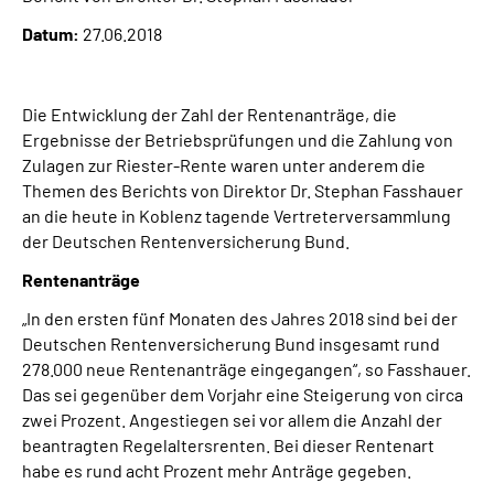
Inhalte in Gebärdensprache (DGS)
Datum:
27.06.2018
Leichte Sprache
Die Entwicklung der Zahl der Rentenanträge, die
Suche
Ergebnisse der Betriebsprüfungen und die Zahlung von
Zulagen zur Riester-Rente waren unter anderem die
Themen des Berichts von Direktor Dr. Stephan Fasshauer
an die heute in Koblenz tagende Vertreterversammlung
Mein Kundenportal
der Deutschen Rentenversicherung Bund.
Rentenanträge
„In den ersten fünf Monaten des Jahres 2018 sind bei der
Deutschen Rentenversicherung Bund insgesamt rund
278.000 neue Rentenanträge eingegangen“, so Fasshauer.
Das sei gegenüber dem Vorjahr eine Steigerung von circa
zwei Prozent. Angestiegen sei vor allem die Anzahl der
beantragten Regelaltersrenten. Bei dieser Rentenart
habe es rund acht Prozent mehr Anträge gegeben.