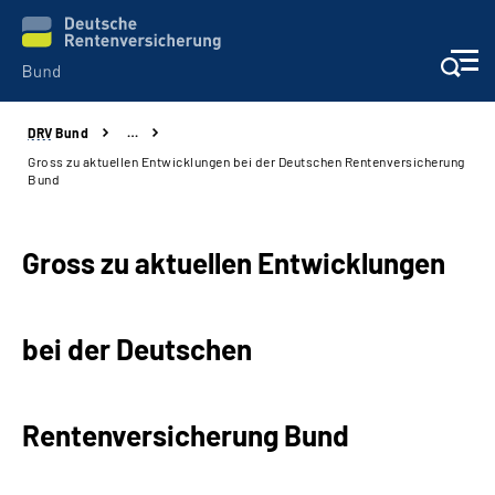
DRV
Bund
…
Beratung & Kontakt
Gross zu aktuellen Entwicklungen bei der Deutschen Rentenversicherung
Bund
Reha-Zentren
Gross zu aktuellen Entwicklungen
Presse
Karriere
bei der Deutschen
Über uns
Rentenversicherung Bund
Online-Services