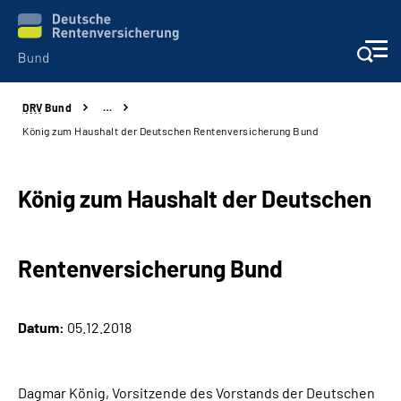
DRV
Bund
…
Beratung & Kontakt
König zum Haushalt der Deutschen Rentenversicherung Bund
Reha-Zentren
König zum Haushalt der Deutschen
Presse
Rentenversicherung Bund
Karriere
Über uns
Datum:
05.12.2018
Online-Services
Dagmar König, Vorsitzende des Vorstands der Deutschen