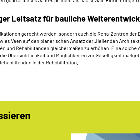
 Quartal dieses Jahres an mehr als 430 soziale Einrichtungen 
iger Leitsatz für bauliche Weiterentwic
ndikationen gerecht werden, sondern auch die Reha-Zentren de
ies Veen auf den planerischen Ansatz der „Heilenden Architekt
n und Rehabilitanden gleichermaßen zu erhöhen. Eine solche Ar
h die Übersichtlichkeit und Möglichkeiten zur Geselligkeit maßge
ehabilitanden in der Rehabilitation.
ssieren