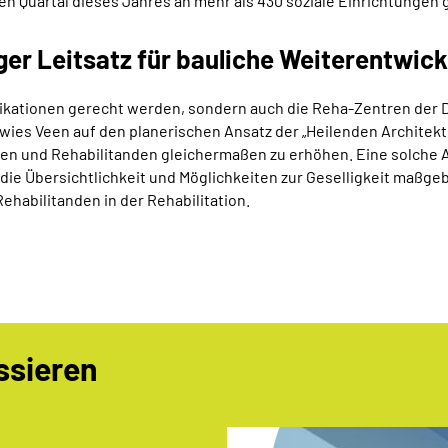
 Quartal dieses Jahres an mehr als 430 soziale Einrichtungen 
iger Leitsatz für bauliche Weiterentwic
ndikationen gerecht werden, sondern auch die Reha-Zentren de
ies Veen auf den planerischen Ansatz der „Heilenden Architekt
n und Rehabilitanden gleichermaßen zu erhöhen. Eine solche Ar
h die Übersichtlichkeit und Möglichkeiten zur Geselligkeit maßge
ehabilitanden in der Rehabilitation.
ssieren