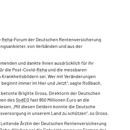
e
Reha
-Forum der Deutschen Rentenversicherung
tungsanbieter, von Verbänden und aus der
menden und dankte ihnen ausdrücklich für ihr
ür die Post-Covid-
Reha
und die messbaren
 Krankheitsbildern sei. Wer mit Veränderungen
t beginnt immer im Hier und Jetzt“, sagte Roßbach.
betonte Brigitte Gross, Direktorin der Deutschen
hmen des
SodEG
fast 850 Millionen Euro an die
esen. „Mit diesen Geldern konnte die Deutsche
tsversorgung in unserem Land zu schützen“, so Gross.
Leitende Ärztin der Deutschen Rentenversicherung
Reha
-Kliniken sei die Entwicklung neuer Formen der