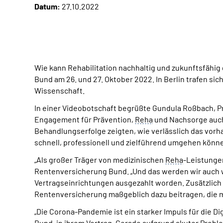
Datum:
27.10.2022
Wie kann Rehabilitation nachhaltig und zukunftsfähig 
Bund am 26. und 27. Oktober 2022. In Berlin trafen s
Wissenschaft.
In einer Videobotschaft begrüßte Gundula Roßbach, P
Engagement für Prävention,
Reha
und Nachsorge auch 
Behandlungserfolge zeigten, wie verlässlich das vor
schnell, professionell und zielführend umgehen könne,
„Als großer Träger von medizinischen
Reha
-Leistunge
Rentenversicherung Bund. „Und das werden wir auch 
Vertragseinrichtungen ausgezahlt worden. Zusätzlich
Rentenversicherung maßgeblich dazu beitragen, die m
„Die Corona-Pandemie ist ein starker Impuls für die Dig
Bund, in ihrem Vortrag. Gerade aufgrund akuter Pro