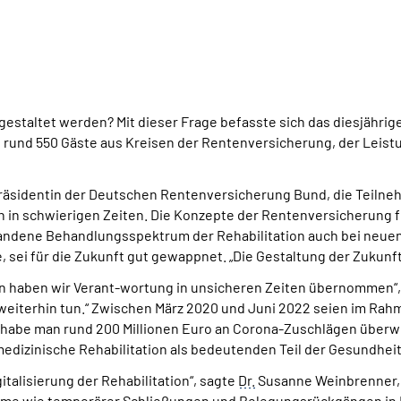
gestaltet werden? Mit dieser Frage befasste sich das diesjährig
ich rund 550 Gäste aus Kreisen der Rentenversicherung, der Leis
räsidentin der Deutschen Rentenversicherung Bund, die Teilneh
in schwierigen Zeiten. Die Konzepte der Rentenversicherung f
handene Behandlungsspektrum der Rehabilitation auch bei neuen
 sei für die Zukunft gut gewappnet. „Die Gestaltung der Zukunf
n haben wir Verant-wortung in unsicheren Zeiten übernommen“, 
weiterhin tun.“ Zwischen März 2020 und Juni 2022 seien im Ra
 habe man rund 200 Millionen Euro an Corona-Zuschlägen überwi
edizinische Rehabilitation als bedeutenden Teil der Gesundhei
italisierung der Rehabilitation“, sagte
Dr.
Susanne Weinbrenner, 
bleme wie temporärer Schließungen und Belegungsrückgängen in