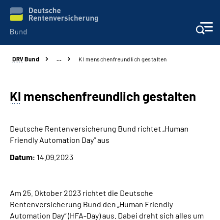
DRV
Bund
…
KI menschenfreundlich gestalten
Beratung & Kontakt
Reha-Zentren
KI
menschenfreundlich gestalten
Presse
Deutsche Rentenversicherung Bund richtet „Human
Friendly Automation Day“ aus
Karriere
Datum:
14.09.2023
Über uns
Am 25. Oktober 2023 richtet die Deutsche
Online-Services
Rentenversicherung Bund den „Human Friendly
Automation Day“ (HFA-Day) aus. Dabei dreht sich alles um