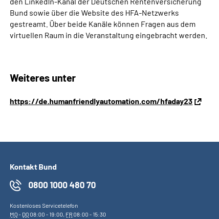
den LinkedIn-Kanal der Deutschen Rentenversicherung
Bund sowie über die Website des HFA-Netzwerks
gestreamt. Über beide Kanäle können Fragen aus dem
virtuellen Raum in die Veranstaltung eingebracht werden.
Weiteres unter
https://de.humanfriendlyautomation.com/hfaday23
Kontakt Bund
0800 1000 480 70
Kostenloses Servicetelefon
MO
-
DO
08:00 - 19:00,
FR
08:00 - 15:30