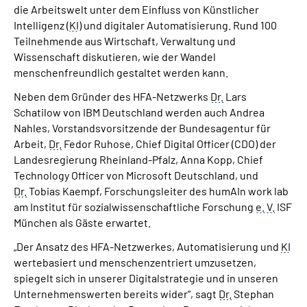
die Arbeitswelt unter dem Einfluss von Künstlicher
Inhalte in Gebärdensprache (DGS)
Intelligenz (
KI
) und digitaler Automatisierung. Rund 100
Teilnehmende aus Wirtschaft, Verwaltung und
Leichte Sprache
Wissenschaft diskutieren, wie der Wandel
menschenfreundlich gestaltet werden kann.
Suche
Neben dem Gründer des HFA-Netzwerks
Dr.
Lars
Schatilow von IBM Deutschland werden auch Andrea
Nahles, Vorstandsvorsitzende der Bundesagentur für
Arbeit,
Dr.
Fedor Ruhose, Chief Digital Officer (CDO) der
Mein Kundenportal
Landesregierung Rheinland-Pfalz, Anna Kopp, Chief
Technology Officer von Microsoft Deutschland, und
Dr.
Tobias Kaempf, Forschungsleiter des humAIn work lab
am Institut für sozialwissenschaftliche Forschung
e. V.
ISF
München als Gäste erwartet.
„Der Ansatz des HFA-Netzwerkes, Automatisierung und
KI
wertebasiert und menschenzentriert umzusetzen,
spiegelt sich in unserer Digitalstrategie und in unseren
Unternehmenswerten bereits wider“, sagt
Dr.
Stephan