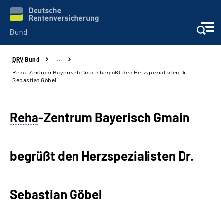
DRV
Bund
…
Beratung & Kontakt
Reha-Zentrum Bayerisch Gmain begrüßt den Herzspezialisten Dr.
Sebastian Göbel
Reha-Zentren
Reha
-Zentrum Bayerisch Gmain
Presse
Karriere
begrüßt den Herzspezialisten
Dr.
Über uns
Sebastian Göbel
Online-Services