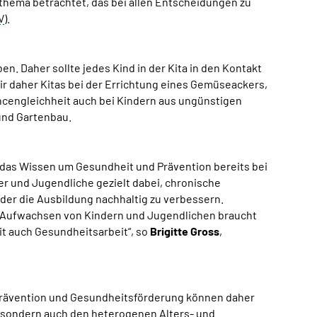
sthema betrachtet, das bei allen Entscheidungen zu
V
).
. Daher sollte jedes Kind in der Kita in den Kontakt
ir daher Kitas bei der Errichtung eines Gemüseackers,
ncengleichheit auch bei Kindern aus ungünstigen
 und Gartenbau.
das Wissen um Gesundheit und Prävention bereits bei
er und Jugendliche gezielt dabei, chronische
oder die Ausbildung nachhaltig zu verbessern.
 Aufwachsen von Kindern und Jugendlichen braucht
t auch Gesundheitsarbeit“, so
Brigitte Gross
,
 Prävention und Gesundheitsförderung können daher
e, sondern auch den heterogenen Alters- und