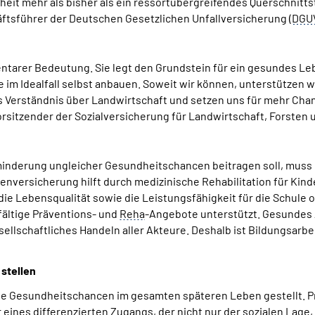
dheit mehr als bisher als ein ressortübergreifendes Querschnitt
ftsführer der Deutschen Gesetzlichen Unfallversicherung (
DGU
tarer Bedeutung. Sie legt den Grundstein für ein gesundes Leben
m Idealfall selbst anbauen. Soweit wir können, unterstützen w
s Verständnis über Landwirtschaft und setzen uns für mehr Cha
orsitzender der Sozialversicherung für Landwirtschaft, Forsten
inderung ungleicher Gesundheitschancen beitragen soll, muss 
nversicherung hilft durch medizinische Rehabilitation für Kind
die Lebensqualität sowie die Leistungsfähigkeit für die Schule 
lfältige Präventions- und
Reha
-Angebote unterstützt. Gesundes
lschaftliches Handeln aller Akteure. Deshalb ist Bildungsarbei
stellen
 die Gesundheitschancen im gesamten späteren Leben gestellt.
r eines differenzierten Zugangs, der nicht nur der sozialen Lag