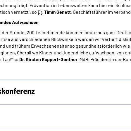
nung trägt. Prävention in Lebenswelten kann hier ein Schlüsse
isch vernetzt“, so
Dr.
Timm Genett
, Geschäftsführer im Verband
esundes Aufwachsen
t der Stunde. 200 Teilnehmende kommen heute aus ganz Deutsc
tise aus verschiedenen Blickwinkeln werden wir vertieft disku
end und frühem Erwachsenenalter so gesundheitsförderlich wie 
Regionen, überall wo Kinder und Jugendliche aufwachsen, von en
 Tag!“ so
Dr.
Kirsten Kappert-Gonther
, MdB, Präsidentin der B
nskonferenz