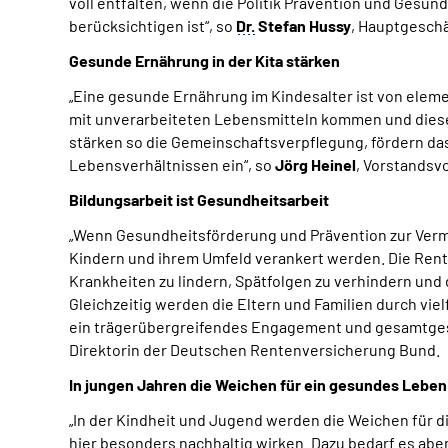
voll entfalten, wenn die Politik Prävention und Gesun
berücksichtigen ist“, so
Dr.
Stefan Hussy
, Hauptgeschä
Gesunde Ernährung in der Kita stärken
„Eine gesunde Ernährung im Kindesalter ist von elemen
mit unverarbeiteten Lebensmitteln kommen und diese i
stärken so die Gemeinschaftsverpflegung, fördern da
Lebensverhältnissen ein“, so
Jörg Heinel
, Vorstandsv
Bildungsarbeit ist Gesundheitsarbeit
„Wenn Gesundheitsförderung und Prävention zur Verm
Kindern und ihrem Umfeld verankert werden. Die Rente
Krankheiten zu lindern, Spätfolgen zu verhindern und 
Gleichzeitig werden die Eltern und Familien durch vie
ein trägerübergreifendes Engagement und gesamtgesel
Direktorin der Deutschen Rentenversicherung Bund.
In jungen Jahren die Weichen für ein gesundes Leben 
„In der Kindheit und Jugend werden die Weichen für
hier besonders nachhaltig wirken. Dazu bedarf es abe