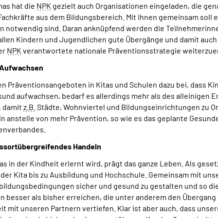
mas hat die
NPK
gezielt auch Organisationen eingeladen, die gen
 Fachkräfte aus dem Bildungsbereich. Mit ihnen gemeinsam soll 
n notwendig sind. Daran anknüpfend werden die Teilnehmerinnen
s allen Kindern und Jugendlichen gute Übergänge und damit auc
er
NPK
verantwortete nationale Präventionsstrategie weiterzue
es Aufwachsen
en Präventionsangeboten in Kitas und Schulen dazu bei, dass Ki
sund aufwachsen, bedarf es allerdings mehr als des alleinigen
, damit
z.B.
Städte, Wohnviertel und Bildungseinrichtungen zu O
izin anstelle von mehr Prävention, so wie es das geplante Gesun
zenverbandes.
ssortübergreifendes Handeln
 in der Kindheit erlernt wird, prägt das ganze Leben. Als geset
er Kita bis zu Ausbildung und Hochschule. Gemeinsam mit unsere
sbildungsbedingungen sicher und gesund zu gestalten und so die
 besser als bisher erreichen, die unter anderem den Übergang 
 mit unseren Partnern vertiefen. Klar ist aber auch, dass uns