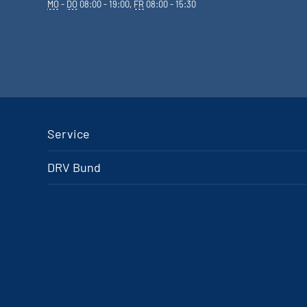
MO
-
DO
08:00 - 19:00,
FR
08:00 - 15:30
Service
DRV Bund