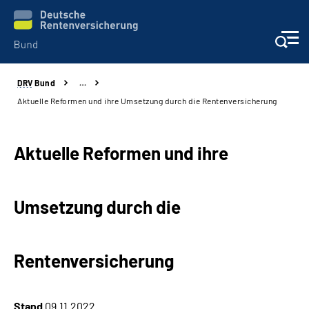
DRV
Bund
…
Beratung & Kontakt
Aktuelle Reformen und ihre Umsetzung durch die Rentenversicherung
Reha-Zentren
Aktuelle Reformen und ihre
Presse
Umsetzung durch die
Karriere
Über uns
Rentenversicherung
Online-Services
Stand
09.11.2022