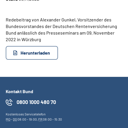
Inhalte in Gebärdensprache (DGS)
Redebeitrag von Alexander Gunkel, Vorsitzender des
Leichte Sprache
Bundesvorstandes der Deutschen Rentenversicherung
Bund anlässlich des Presseseminars am 09. November
Suche
2022 in Würzburg
Herunterladen
Mein Kundenportal
Kontakt Bund
0800 1000 480 70
Kostenloses Servicetelefon
MO
-
DO
08:00 - 19:00,
FR
08:00 - 15:30