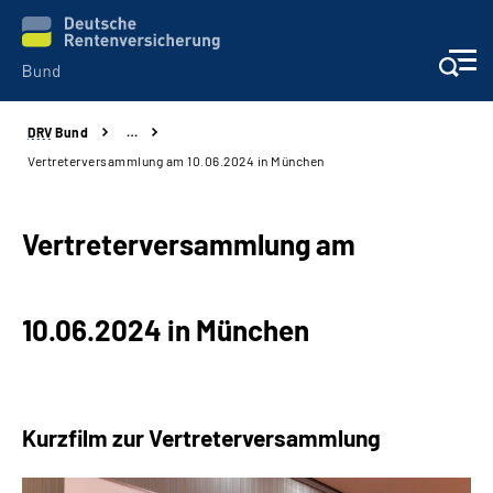
DRV
Bund
…
Beratung & Kontakt
Vertreterversammlung am 10.06.2024 in München
Reha-Zentren
Vertreterversammlung am
Presse
10.06.2024 in München
Karriere
Über uns
Kurzfilm zur Vertreterversammlung
Online-Services