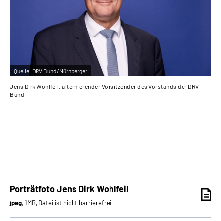
Quelle:
DRV Bund/Nürnberger
Qu
Jens Dirk Wohlfeil, alternierender Vorsitzender des Vorstands der DRV
Kla
Bund
Porträtfoto Jens Dirk Wohlfeil
jpeg
, 1MB, Datei ist nicht barrierefrei