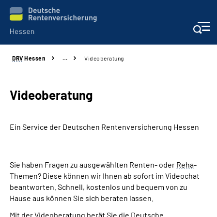
DRV
Hessen
…
Videoberatung
Online-Services
Beratung und Kontakt
Videoberatung
Reha-Kliniken
Ein Service der Deutschen Renten­versicherung Hessen
Karriere
Sie haben Fragen zu ausgewählten Renten- oder
Reha
-
Magazine
Themen? Diese können wir Ihnen ab sofort im Videochat
beantworten. Schnell, kostenlos und bequem von zu
Über uns
Hause aus können Sie sich beraten lassen.
Mit der Videoberatung berät Sie die Deutsche