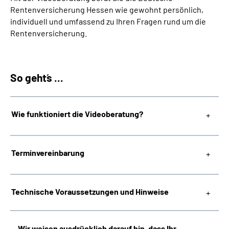
Inhalte in Gebärdensprache (DGS)
Rentenversicherung Hessen wie gewohnt persönlich,
individuell und umfassend zu Ihren Fragen rund um die
Rentenversicherung.
Leichte Sprache
Suche
So geht´s ...
Mein Kundenportal
Wie funktioniert die Videoberatung?
Terminvereinbarung
Technische Voraussetzungen und Hinweise
Wir weisen ausdrücklich darauf hin, dass Ihr