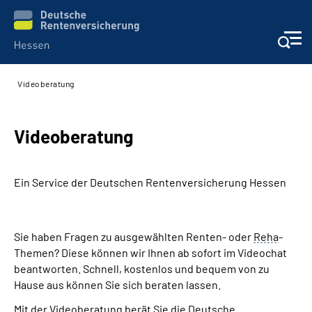
Videoberatung
Online-Services
Beratung und Kontakt
Videoberatung
Reha-Kliniken
Ein Service der Deutschen Renten­versicherung Hessen
Karriere
Sie haben Fragen zu ausgewählten Renten- oder
Reha
-
Magazine
Themen? Diese können wir Ihnen ab sofort im Videochat
beantworten. Schnell, kostenlos und bequem von zu
Über uns
Hause aus können Sie sich beraten lassen.
Mit der Videoberatung berät Sie die Deutsche