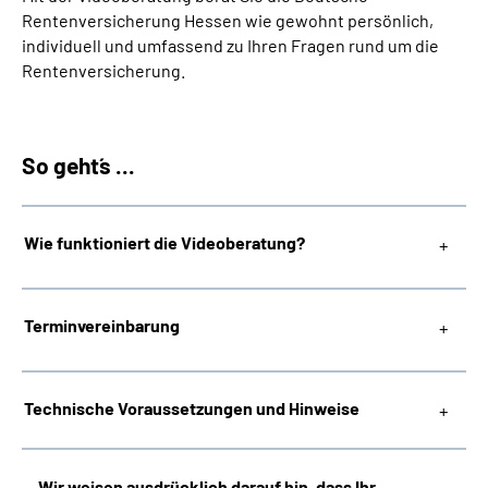
Inhalte in Gebärdensprache (DGS)
Rentenversicherung Hessen wie gewohnt persönlich,
individuell und umfassend zu Ihren Fragen rund um die
Rentenversicherung.
Leichte Sprache
Suche
So geht´s ...
Mein Kundenportal
Wie funktioniert die Videoberatung?
Terminvereinbarung
Technische Voraussetzungen und Hinweise
Wir weisen ausdrücklich darauf hin, dass Ihr