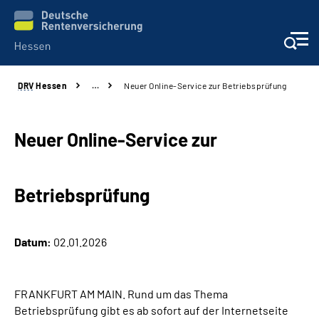
DRV
Hessen
…
Neuer Online-Service zur Betriebsprüfung
Online-Services
Beratung und Kontakt
Neuer Online-Service zur
Reha-Kliniken
Betriebsprüfung
Karriere
Datum:
02.01.2026
Magazine
Über uns
FRANKFURT AM MAIN. Rund um das Thema
Betriebsprüfung gibt es ab sofort auf der Internetseite