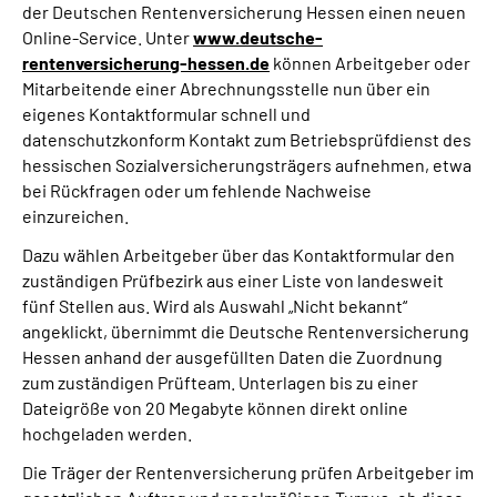
der Deutschen Rentenversicherung Hessen einen neuen
Inhalte in Gebärdensprache (DGS)
Online-Service. Unter
www.deutsche-
rentenversicherung-hessen.de
können Arbeitgeber oder
Leichte Sprache
Mitarbeitende einer Abrechnungsstelle nun über ein
eigenes Kontaktformular schnell und
Suche
datenschutzkonform Kontakt zum Betriebsprüfdienst des
hessischen Sozialversicherungsträgers aufnehmen, etwa
bei Rückfragen oder um fehlende Nachweise
einzureichen.
Mein Kundenportal
Dazu wählen Arbeitgeber über das Kontaktformular den
zuständigen Prüfbezirk aus einer Liste von landesweit
fünf Stellen aus. Wird als Auswahl „Nicht bekannt“
angeklickt, übernimmt die Deutsche Rentenversicherung
Hessen anhand der ausgefüllten Daten die Zuordnung
zum zuständigen Prüfteam. Unterlagen bis zu einer
Dateigröße von 20 Megabyte können direkt online
hochgeladen werden.
Die Träger der Rentenversicherung prüfen Arbeitgeber im