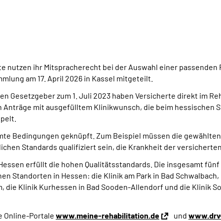
utzen ihr Mitspracherecht bei der Auswahl einer passenden Re
lung am 17. April 2026 in Kassel mitgeteilt.
n Gesetzgeber zum 1. Juli 2023 haben Versicherte direkt im Reh
en Anträge mit ausgefülltem Klinikwunsch, die beim hessischen S
pelt.
mmte Bedingungen geknüpft. Zum Beispiel müssen die gewählten
en Standards qualifiziert sein, die Krankheit der versicherten
ssen erfüllt die hohen Qualitätsstandards. Die insgesamt fünf
 Standorten in Hessen: die Klinik am Park in Bad Schwalbach, d
 die Klinik Kurhessen in Bad Sooden-Allendorf und die Klinik S
ie Online-Portale
www.meine-rehabilitation.de
und
www.drv