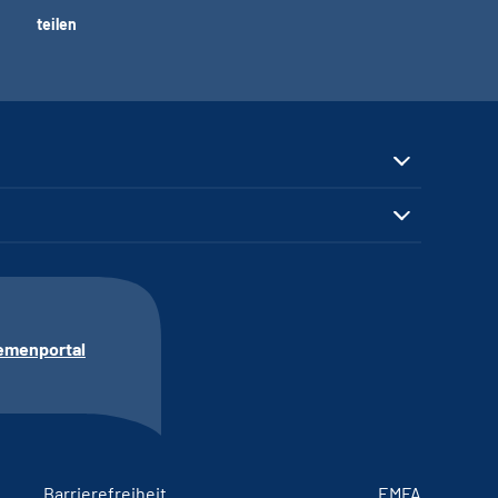
teilen
emenportal
Barrierefreiheit
EMFA