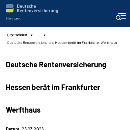
DRV
Hessen
…
Online-Services
Deutsche Rentenversicherung Hessen berät im Frankfurter Werfthaus
Beratung und Kontakt
Deutsche Rentenversicherung
Reha-Kliniken
Hessen berät im Frankfurter
Karriere
Magazine
Werfthaus
Über uns
Datum:
25.03.2026