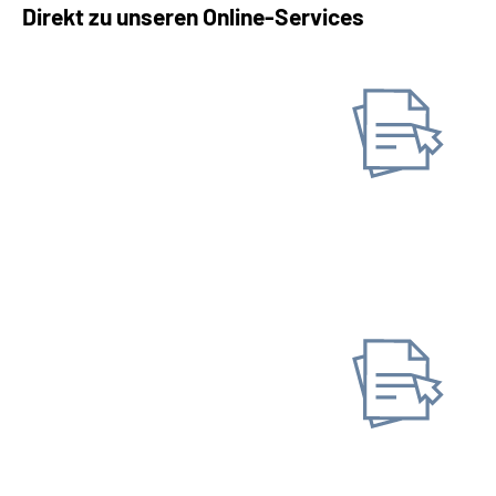
Direkt zu unseren Online-Services
Unterlagen/ Nachweise
einreichen
Online-Tool DRV
Ohne Registrierung
Antrag stellen
Neuen Antrag stellen
Gespeicherten Antrag