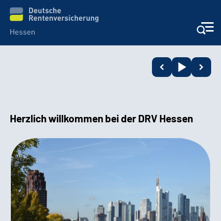
Online-Services
Beratung und Kontakt
Herzlich willkommen bei der DRV Hessen
Reha-Kliniken
Karriere
Magazine
Über uns