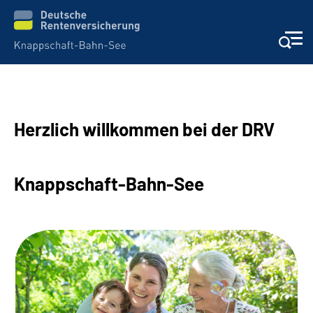
Aktuelles & Presse
Herzlich willkommen bei der DRV
Beratung & Kontakt
Reha-Kliniken
Knappschaft-Bahn-See
KBS exklusiv
Arbeitgeber-Services
Über uns & Karriere