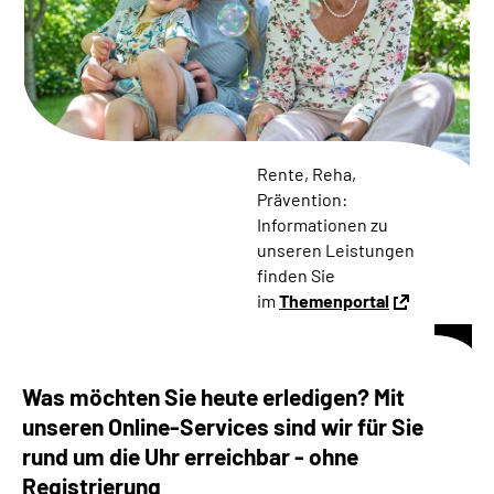
Online-Services
Die DRV Knappschaft-Bahn-See in Deutscher
Gebärdensprache
Leichte Sprache
Rente, Reha,
Prävention:
Suche
Informationen zu
unseren Leistungen
finden Sie
im
Themenportal
Mein Kundenportal
Was möchten Sie heute erledigen? Mit
unseren Online-Services sind wir für Sie
rund um die Uhr erreichbar - ohne
Registrierung