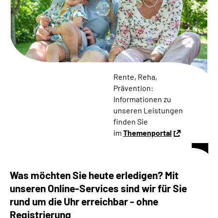
Online-Services
Die DRV Knappschaft-Bahn-See in Deutscher
Gebärdensprache
Leichte Sprache
Rente, Reha,
Prävention:
Suche
Informationen zu
unseren Leistungen
finden Sie
im
Themenportal
Mein Kundenportal
Was möchten Sie heute erledigen? Mit
unseren Online-Services sind wir für Sie
rund um die Uhr erreichbar - ohne
Registrierung