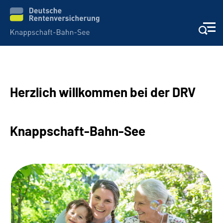
Aktuelles & Presse
Herzlich willkommen bei der DRV
Beratung & Kontakt
Reha-Kliniken
Knappschaft-Bahn-See
KBS exklusiv
Arbeitgeber-Services
Über uns & Karriere