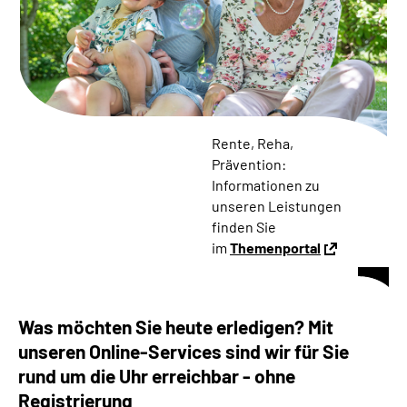
Online-Services
Die DRV Knappschaft-Bahn-See in Deutscher
Gebärdensprache
Leichte Sprache
Rente, Reha,
Prävention:
Suche
Informationen zu
unseren Leistungen
finden Sie
im
Themenportal
Mein Kundenportal
Was möchten Sie heute erledigen? Mit
unseren Online-Services sind wir für Sie
rund um die Uhr erreichbar - ohne
Registrierung