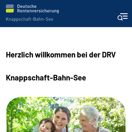
Aktuelles & Presse
Herzlich willkommen bei der DRV
Beratung & Kontakt
Reha-Kliniken
Knappschaft-Bahn-See
KBS exklusiv
Arbeitgeber-Services
Über uns & Karriere