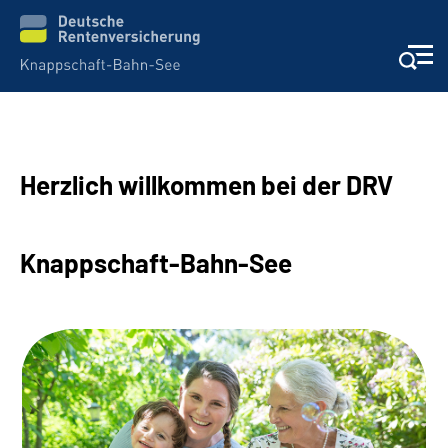
Aktuelles & Presse
Herzlich willkommen bei der DRV
Beratung & Kontakt
Reha-Kliniken
Knappschaft-Bahn-See
KBS exklusiv
Arbeitgeber-Services
Über uns & Karriere