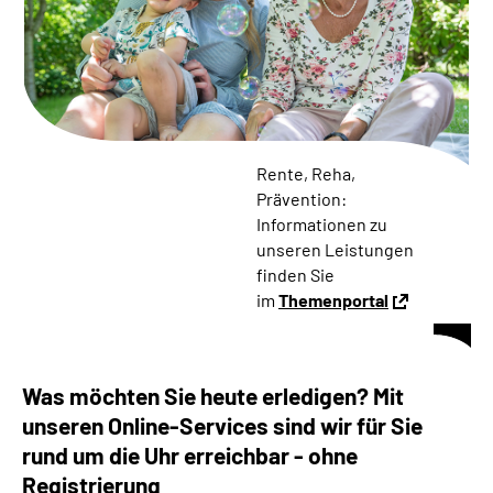
Online-Services
Die DRV Knappschaft-Bahn-See in Deutscher
Gebärdensprache
Leichte Sprache
Rente, Reha,
Prävention:
Suche
Informationen zu
unseren Leistungen
finden Sie
im
Themenportal
Mein Kundenportal
Was möchten Sie heute erledigen? Mit
unseren Online-Services sind wir für Sie
rund um die Uhr erreichbar - ohne
Registrierung