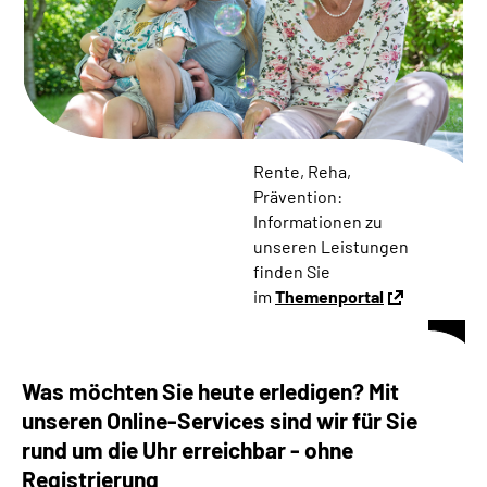
Online-Services
Die DRV Knappschaft-Bahn-See in Deutscher
Gebärdensprache
Leichte Sprache
Rente, Reha,
Prävention:
Suche
Informationen zu
unseren Leistungen
finden Sie
im
Themenportal
Mein Kundenportal
Was möchten Sie heute erledigen? Mit
unseren Online-Services sind wir für Sie
rund um die Uhr erreichbar - ohne
Registrierung