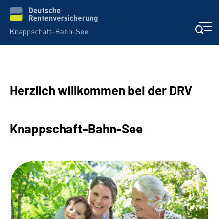
Aktuelles & Presse
Herzlich willkommen bei der DRV
Beratung & Kontakt
Reha-Kliniken
Knappschaft-Bahn-See
KBS exklusiv
Arbeitgeber-Services
Über uns & Karriere