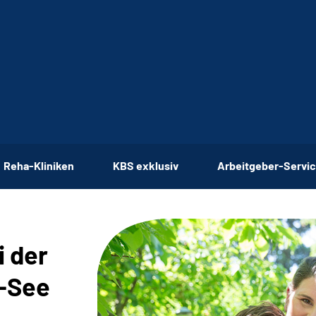
Reha-Kliniken
KBS exklusiv
Arbeitgeber-Servi
i der
-See