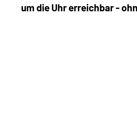
um die Uhr erreichbar - oh
Kommunikation mit uns
Unterlagen einreichen
Informationen anfordern