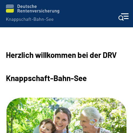
Aktuelles & Presse
Herzlich willkommen bei der DRV
Beratung & Kontakt
Reha-Kliniken
Knappschaft-Bahn-See
KBS exklusiv
Arbeitgeber-Services
Über uns & Karriere