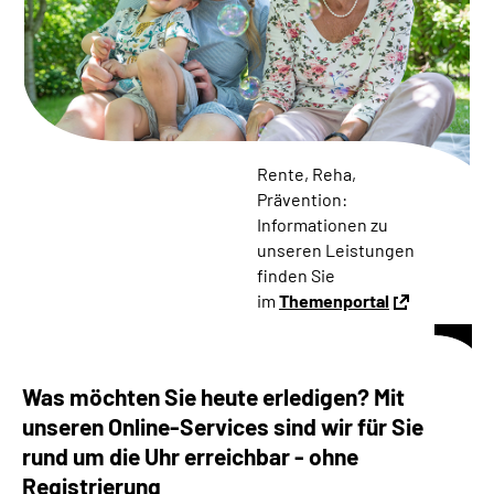
Online-Services
Die DRV Knappschaft-Bahn-See in Deutscher
Gebärdensprache
Leichte Sprache
Rente, Reha,
Prävention:
Suche
Informationen zu
unseren Leistungen
finden Sie
im
Themenportal
Mein Kundenportal
Was möchten Sie heute erledigen? Mit
unseren Online-Services sind wir für Sie
rund um die Uhr erreichbar - ohne
Registrierung