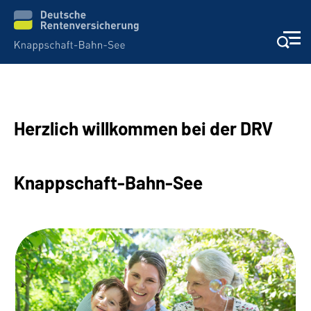
Aktuelles & Presse
Herzlich willkommen bei der DRV
Beratung & Kontakt
Reha-Kliniken
Knappschaft-Bahn-See
KBS exklusiv
Arbeitgeber-Services
Über uns & Karriere