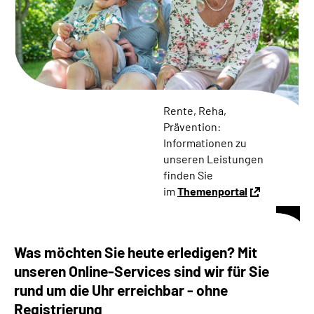
Online-Services
Die DRV Knappschaft-Bahn-See in Deutscher
Gebärdensprache
Leichte Sprache
Rente, Reha,
Prävention:
Suche
Informationen zu
unseren Leistungen
finden Sie
im
Themenportal
Mein Kundenportal
Was möchten Sie heute erledigen? Mit
unseren Online-Services sind wir für Sie
rund um die Uhr erreichbar - ohne
Registrierung