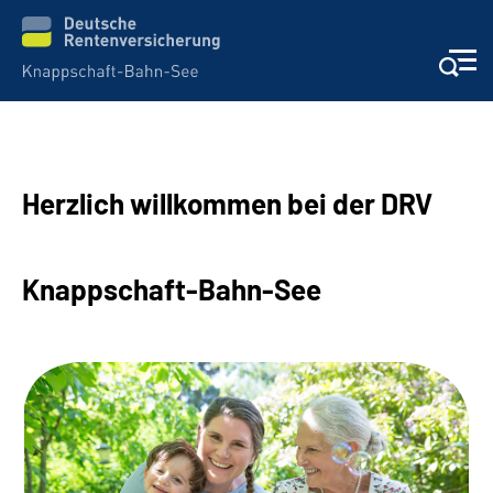
Aktuelles & Presse
Herzlich willkommen bei der DRV
Beratung & Kontakt
Reha-Kliniken
Knappschaft-Bahn-See
KBS exklusiv
Arbeitgeber-Services
Über uns & Karriere