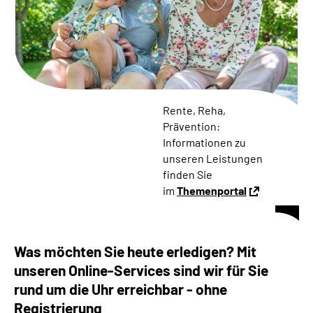
Online-Services
Die DRV Knappschaft-Bahn-See in Deutscher
Gebärdensprache
Leichte Sprache
Rente, Reha,
Prävention:
Suche
Informationen zu
unseren Leistungen
finden Sie
im
Themenportal
Mein Kundenportal
Was möchten Sie heute erledigen? Mit
unseren Online-Services sind wir für Sie
rund um die Uhr erreichbar - ohne
Registrierung