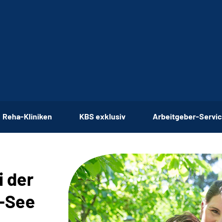
Reha-Kliniken
KBS exklusiv
Arbeitgeber-Servi
i der
-See