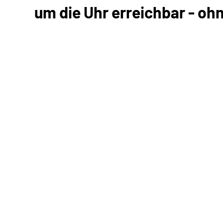
um die Uhr erreichbar - oh
Kommunikation mit uns
Unterlagen einreichen
Informationen anfordern