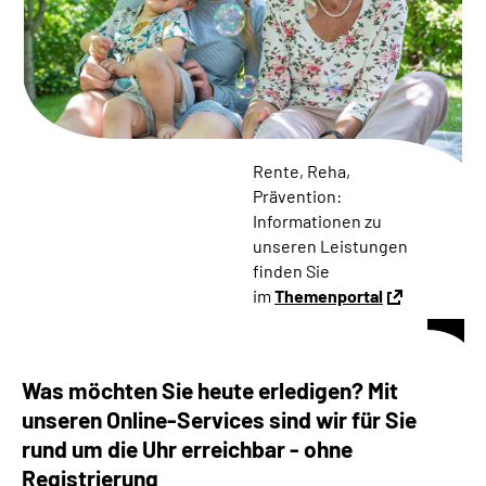
Online-Services
Die DRV Knappschaft-Bahn-See in Deutscher
Gebärdensprache
Leichte Sprache
Rente, Reha,
Prävention:
Suche
Informationen zu
unseren Leistungen
finden Sie
im
Themenportal
Mein Kundenportal
Was möchten Sie heute erledigen? Mit
unseren Online-Services sind wir für Sie
rund um die Uhr erreichbar - ohne
Registrierung