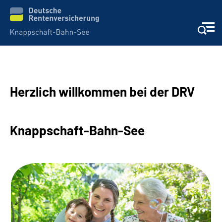
Aktuelles & Presse
Herzlich willkommen bei der DRV
Beratung & Kontakt
Reha-Kliniken
Knappschaft-Bahn-See
KBS exklusiv
Arbeitgeber-Services
Über uns & Karriere