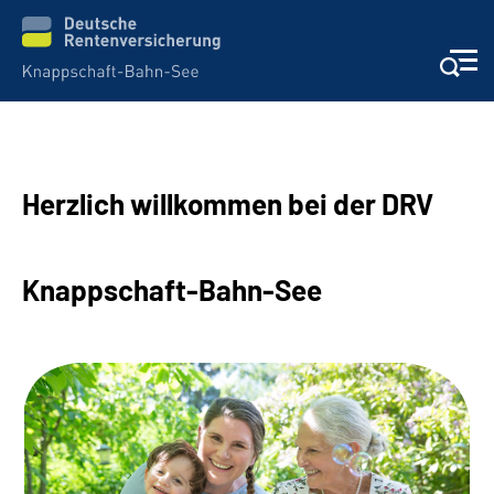
Aktuelles & Presse
Herzlich willkommen bei der DRV
Beratung & Kontakt
Reha-Kliniken
Knappschaft-Bahn-See
KBS exklusiv
Arbeitgeber-Services
Über uns & Karriere