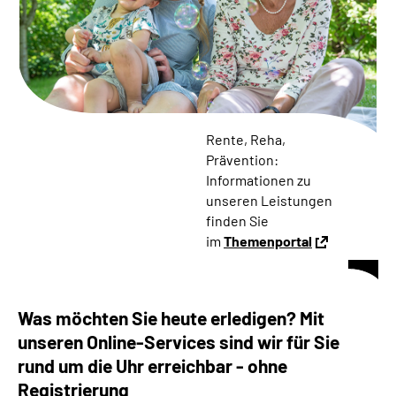
Online-Services
Die DRV Knappschaft-Bahn-See in Deutscher
Gebärdensprache
Leichte Sprache
Rente, Reha,
Prävention:
Suche
Informationen zu
unseren Leistungen
finden Sie
im
Themenportal
Mein Kundenportal
Was möchten Sie heute erledigen? Mit
unseren Online-Services sind wir für Sie
rund um die Uhr erreichbar - ohne
Registrierung