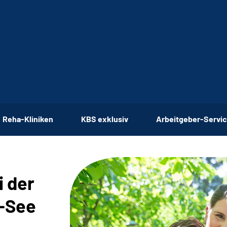
Reha-Kliniken
KBS exklusiv
Arbeitgeber-Servi
i der
-See