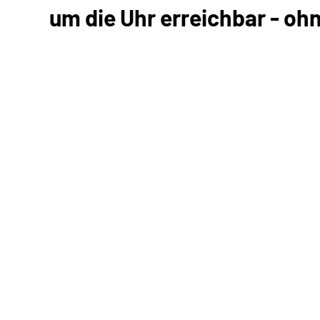
um die Uhr erreichbar - oh
Kommunikation mit uns
Unterlagen einreichen
Informationen anfordern