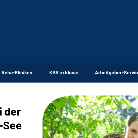
Reha-Kliniken
KBS exklusiv
Arbeitgeber-Servi
i der
-See