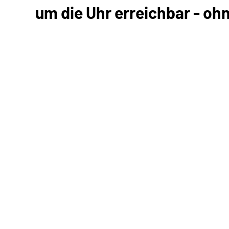
um die Uhr erreichbar - oh
Kommunikation mit uns
Unterlagen einreichen
Informationen anfordern