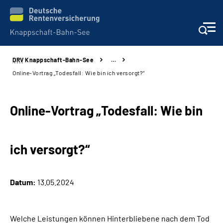
DRV
Knappschaft-Bahn-See
…
Aktuelles & Presse
Online-Vortrag „Todesfall: Wie bin ich versorgt?“
Beratung & Kontakt
Online-Vortrag „Todesfall: Wie bin
Reha-Kliniken
ich versorgt?“
KBS exklusiv
Arbeitgeber-Services
Datum:
13.05.2024
Über uns & Karriere
Welche Leistungen können Hinterbliebene nach dem Tod