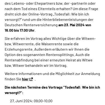
des Lebens- oder Ehepartners bzw. der -partnerin oder
Online-Services
nach dem Tod eines Elternteils erhalten? Um diese Frage
dreht sich der Online-Vortrag „Todesfall: Wie bin ich
Die DRV Knappschaft-Bahn-See in Deutscher
versorgt?“ rund um die Hinterbliebenenleistungen der
Gebärdensprache
Deutschen Rentenversicherung
am 23. Mai 2024 von
16.00 bis 17.00 Uhr
.
Leichte Sprache
Sie erfahren im Vortrag alles Wichtige über die Witwen-
bzw. Witwerrente, die Waisenrente sowie die
Suche
Erziehungsrente. Außerdem erläutern wir Ihnen die
Option des sogenannten Rentensplittings. Auch die
Rentenabfindung bei einer erneuten Heirat als Witwe
bzw. Witwer behandeln wir im Vortrag.
Mein Kundenportal
Weitere Informationen und die Möglichkeit zur Anmeldung
finden Sie
hier
.
Die nächsten Termine des Vortrags "Todesfall: Wie bin ich
versorgt?":
27. Juni 2024: 09.00-10.00