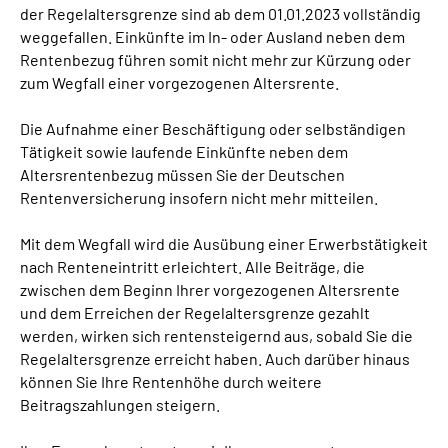
der Regelaltersgrenze sind ab dem 01.01.2023 vollständig
Online-Services
weggefallen. Einkünfte im In- oder Ausland neben dem
Rentenbezug führen somit nicht mehr zur Kürzung oder
Die DRV Knappschaft-Bahn-See in Deutscher
zum Wegfall einer vorgezogenen Altersrente.
Gebärdensprache
Die Aufnahme einer Beschäftigung oder selbständigen
Leichte Sprache
Tätigkeit sowie laufende Einkünfte neben dem
Altersrentenbezug müssen Sie der Deutschen
Rentenversicherung insofern nicht mehr mitteilen.
Suche
Mit dem Wegfall wird die Ausübung einer Erwerbstätigkeit
nach Renteneintritt erleichtert. Alle Beiträge, die
Mein Kundenportal
zwischen dem Beginn Ihrer vorgezogenen Altersrente
und dem Erreichen der Regelaltersgrenze gezahlt
werden, wirken sich rentensteigernd aus, sobald Sie die
Regelaltersgrenze erreicht haben. Auch darüber hinaus
können Sie Ihre Rentenhöhe durch weitere
Beitragszahlungen steigern.