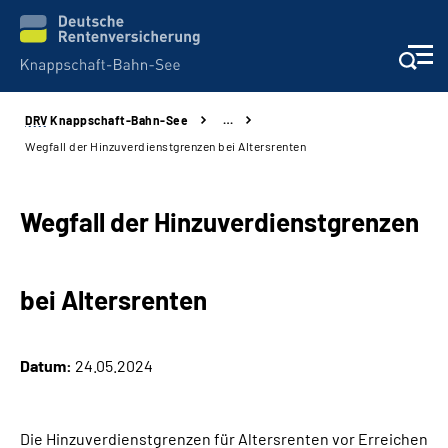
DRV
Knappschaft-Bahn-See
…
Aktuelles & Presse
Wegfall der Hinzuverdienstgrenzen bei Altersrenten
Beratung & Kontakt
Wegfall der Hinzuverdienstgrenzen
Reha-Kliniken
bei Altersrenten
KBS exklusiv
Arbeitgeber-Services
Datum:
24.05.2024
Über uns & Karriere
Die Hinzuverdienstgrenzen für Altersrenten vor Erreichen