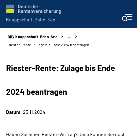
DRV
Knappschaft-Bahn-See
…
Aktuelles & Presse
Riester-Rente: Zulage bis Ende 2024 beantragen
Beratung & Kontakt
Riester-Rente: Zulage bis Ende
Reha-Kliniken
2024 beantragen
KBS exklusiv
Arbeitgeber-Services
Datum:
25.11.2024
Über uns & Karriere
Haben Sie einen Riester-Vertrag? Dann können Sie noch