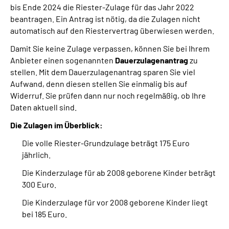
bis Ende 2024 die Riester-Zulage für das Jahr 2022
Online-Services
beantragen. Ein Antrag ist nötig, da die Zulagen nicht
automatisch auf den Riestervertrag überwiesen werden.
Die DRV Knappschaft-Bahn-See in Deutscher
Gebärdensprache
Damit Sie keine Zulage verpassen, können Sie bei Ihrem
Anbieter einen sogenannten
Dauerzulagenantrag
zu
stellen. Mit dem Dauerzulagenantrag sparen Sie viel
Leichte Sprache
Aufwand, denn diesen stellen Sie einmalig bis auf
Widerruf. Sie prüfen dann nur noch regelmäßig, ob Ihre
Suche
Daten aktuell sind.
Die Zulagen im Überblick:
Die volle Riester-Grundzulage beträgt 175 Euro
Mein Kundenportal
jährlich.
Die Kinderzulage für ab 2008 geborene Kinder beträgt
300 Euro.
Die Kinderzulage für vor 2008 geborene Kinder liegt
bei 185 Euro.