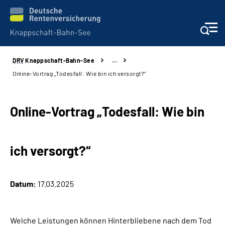
DRV
Knappschaft-Bahn-See
…
Aktuelles & Presse
Online-Vortrag „Todesfall: Wie bin ich versorgt?“
Beratung & Kontakt
Online-Vortrag „Todesfall: Wie bin
Reha-Kliniken
ich versorgt?“
KBS exklusiv
Arbeitgeber-Services
Datum:
17.03.2025
Über uns & Karriere
Welche Leistungen können Hinterbliebene nach dem Tod