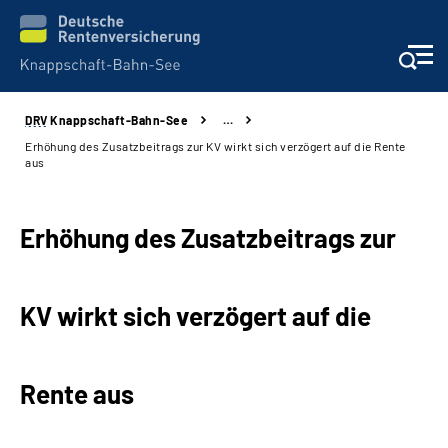
DRV
Knappschaft-Bahn-See
…
Aktuelles & Presse
Erhöhung des Zusatzbeitrags zur KV wirkt sich verzögert auf die Rente
aus
Beratung & Kontakt
Erhöhung des Zusatzbeitrags zur
Reha-Kliniken
KBS exklusiv
KV wirkt sich verzögert auf die
Arbeitgeber-Services
Rente aus
Über uns & Karriere