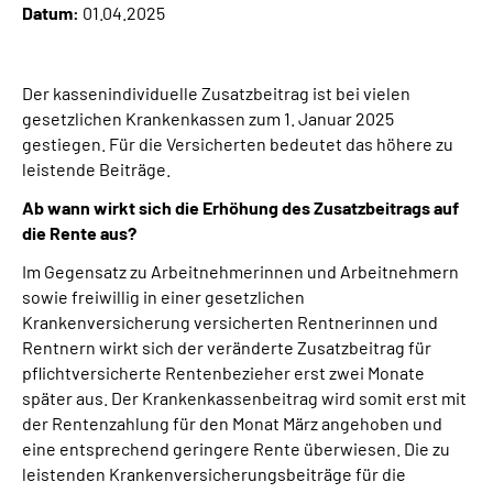
Datum:
01.04.2025
Online-Services
Die DRV Knappschaft-Bahn-See in Deutscher
Der kassenindividuelle Zusatzbeitrag ist bei vielen
Gebärdensprache
gesetzlichen Krankenkassen zum 1. Januar 2025
gestiegen. Für die Versicherten bedeutet das höhere zu
Leichte Sprache
leistende Beiträge.
Ab wann wirkt sich die Erhöhung des Zusatzbeitrags auf
Suche
die Rente aus?
Im Gegensatz zu Arbeitnehmerinnen und Arbeitnehmern
sowie freiwillig in einer gesetzlichen
Mein Kundenportal
Krankenversicherung versicherten Rentnerinnen und
Rentnern wirkt sich der veränderte Zusatzbeitrag für
pflichtversicherte Rentenbezieher erst zwei Monate
später aus. Der Krankenkassenbeitrag wird somit erst mit
der Rentenzahlung für den Monat März angehoben und
eine entsprechend geringere Rente überwiesen. Die zu
leistenden Krankenversicherungsbeiträge für die