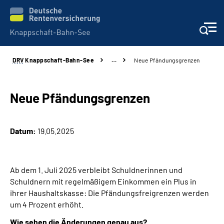
DRV
Knappschaft-Bahn-See
…
Neue Pfändungsgrenzen
Aktuelles & Presse
Beratung & Kontakt
Neue Pfändungsgrenzen
Reha-Kliniken
Datum:
19.05.2025
KBS exklusiv
Ab dem 1. Juli 2025 verbleibt Schuldnerinnen und
Arbeitgeber-Services
Schuldnern mit regelmäßigem Einkommen ein Plus in
ihrer Haushaltskasse: Die Pfändungsfreigrenzen werden
Über uns & Karriere
um 4 Prozent erhöht.
Wie sehen die Änderungen genau aus?