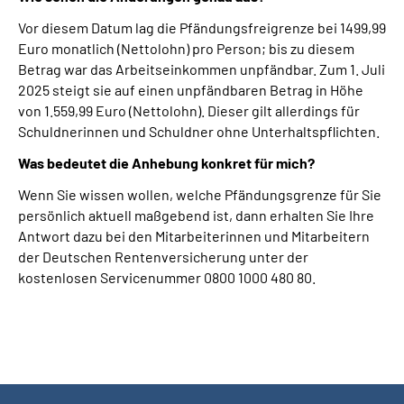
Online-Services
Vor diesem Datum lag die Pfändungsfreigrenze bei 1499,99
Euro monatlich (Nettolohn) pro Person; bis zu diesem
Die DRV Knappschaft-Bahn-See in Deutscher
Betrag war das Arbeitseinkommen unpfändbar. Zum 1. Juli
Gebärdensprache
2025 steigt sie auf einen unpfändbaren Betrag in Höhe
von 1.559,99 Euro (Nettolohn). Dieser gilt allerdings für
Schuldnerinnen und Schuldner ohne Unterhaltspflichten.
Leichte Sprache
Was bedeutet die Anhebung konkret für mich?
Suche
Wenn Sie wissen wollen, welche Pfändungsgrenze für Sie
persönlich aktuell maßgebend ist, dann erhalten Sie Ihre
Antwort dazu bei den Mitarbeiterinnen und Mitarbeitern
der Deutschen Rentenversicherung unter der
Mein Kundenportal
kostenlosen Servicenummer 0800 1000 480 80.