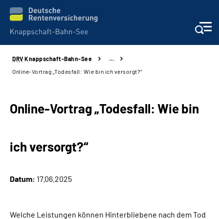
DRV
Knappschaft-Bahn-See
…
Aktuelles & Presse
Online-Vortrag „Todesfall: Wie bin ich versorgt?“
Beratung & Kontakt
Online-Vortrag „Todesfall: Wie bin
Reha-Kliniken
ich versorgt?“
KBS exklusiv
Arbeitgeber-Services
Datum:
17.06.2025
Über uns & Karriere
Welche Leistungen können Hinterbliebene nach dem Tod