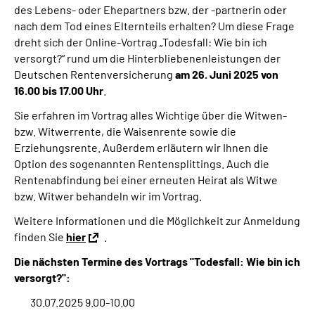
des Lebens- oder Ehepartners bzw. der -partnerin oder
Online-Services
nach dem Tod eines Elternteils erhalten? Um diese Frage
dreht sich der Online-Vortrag „Todesfall: Wie bin ich
Die DRV Knappschaft-Bahn-See in Deutscher
versorgt?“ rund um die Hinterbliebenenleistungen der
Gebärdensprache
Deutschen Rentenversicherung
am 26. Juni 2025 von
16.00 bis 17.00 Uhr
.
Leichte Sprache
Sie erfahren im Vortrag alles Wichtige über die Witwen-
bzw. Witwerrente, die Waisenrente sowie die
Suche
Erziehungsrente. Außerdem erläutern wir Ihnen die
Option des sogenannten Rentensplittings. Auch die
Rentenabfindung bei einer erneuten Heirat als Witwe
bzw. Witwer behandeln wir im Vortrag.
Mein Kundenportal
Weitere Informationen und die Möglichkeit zur Anmeldung
finden Sie
hier
.
Die nächsten Termine des Vortrags "Todesfall: Wie bin ich
versorgt?":
30.07.2025 9.00-10.00