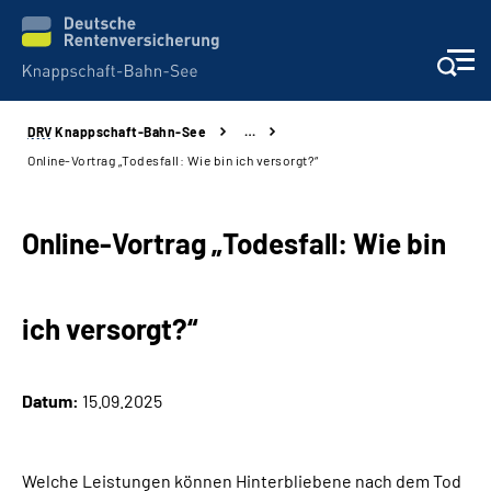
DRV
Knappschaft-Bahn-See
…
Aktuelles & Presse
Online-Vortrag „Todesfall: Wie bin ich versorgt?“
Beratung & Kontakt
Online-Vortrag „Todesfall: Wie bin
Reha-Kliniken
ich versorgt?“
KBS exklusiv
Arbeitgeber-Services
Datum:
15.09.2025
Über uns & Karriere
Welche Leistungen können Hinterbliebene nach dem Tod