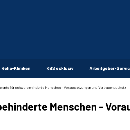
Reha-Kliniken
KBS exklusiv
Arbeitgeber-Servi
srente für schwerbehinderte Menschen - Voraussetzungen und Vertrauensschutz
rbehinderte Menschen - Vor