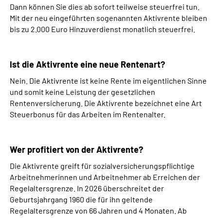
Dann können Sie dies ab sofort teilweise steuerfrei tun.
Online-Services
Mit der neu eingeführten sogenannten Aktivrente bleiben
bis zu 2.000 Euro Hinzuverdienst monatlich steuerfrei.
Die DRV Knappschaft-Bahn-See in Deutscher
Gebärdensprache
Ist die Aktivrente eine neue Rentenart?
Leichte Sprache
Nein. Die Aktivrente ist keine Rente im eigentlichen Sinne
und somit keine Leistung der gesetzlichen
Suche
Rentenversicherung. Die Aktivrente bezeichnet eine Art
Steuerbonus für das Arbeiten im Rentenalter.
Mein Kundenportal
Wer profitiert von der Aktivrente?
Die Aktivrente greift für sozialversicherungspflichtige
Arbeitnehmerinnen und Arbeitnehmer ab Erreichen der
Regelaltersgrenze. In 2026 überschreitet der
Geburtsjahrgang 1960 die für ihn geltende
Regelaltersgrenze von 66 Jahren und 4 Monaten. Ab