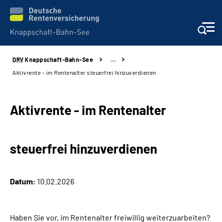
DRV
Knappschaft-Bahn-See
…
Aktuelles & Presse
Aktivrente - im Rentenalter steuerfrei hinzuverdienen
Beratung & Kontakt
Aktivrente - im Rentenalter
Reha-Kliniken
steuerfrei hinzuverdienen
KBS exklusiv
Arbeitgeber-Services
Datum:
10.02.2026
Über uns & Karriere
Haben Sie vor, im Rentenalter freiwillig weiterzuarbeiten?