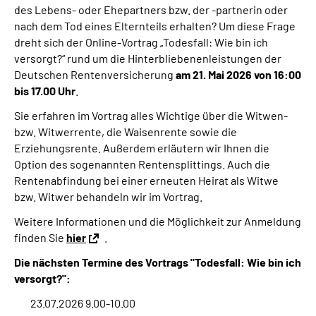
des Lebens- oder Ehepartners bzw. der -partnerin oder
Online-Services
nach dem Tod eines Elternteils erhalten? Um diese Frage
dreht sich der Online-Vortrag „Todesfall: Wie bin ich
Die DRV Knappschaft-Bahn-See in Deutscher
versorgt?“ rund um die Hinterbliebenenleistungen der
Gebärdensprache
Deutschen Rentenversicherung
am 21. Mai 2026 von 16
:00
bis 17.00 Uhr
.
Leichte Sprache
Sie erfahren im Vortrag alles Wichtige über die Witwen-
bzw. Witwerrente, die Waisenrente sowie die
Suche
Erziehungsrente. Außerdem erläutern wir Ihnen die
Option des sogenannten Rentensplittings. Auch die
Rentenabfindung bei einer erneuten Heirat als Witwe
bzw. Witwer behandeln wir im Vortrag.
Mein Kundenportal
Weitere Informationen und die Möglichkeit zur Anmeldung
finden Sie
hier
.
Die nächsten Termine des Vortrags "Todesfall: Wie bin ich
versorgt?":
23.07.2026 9.00-10.00