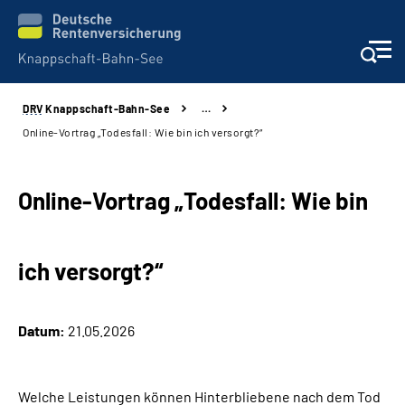
DRV
Knappschaft-Bahn-See
…
Aktuelles & Presse
Online-Vortrag „Todesfall: Wie bin ich versorgt?“
Beratung & Kontakt
Online-Vortrag „Todesfall: Wie bin
Reha-Kliniken
ich versorgt?“
KBS exklusiv
Arbeitgeber-Services
Datum:
21.05.2026
Über uns & Karriere
Welche Leistungen können Hinterbliebene nach dem Tod