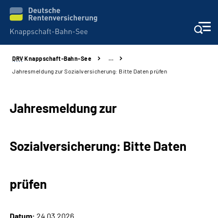
DRV
Knappschaft-Bahn-See
…
Aktuelles & Presse
Jahresmeldung zur Sozialversicherung: Bitte Daten prüfen
Beratung & Kontakt
Jahresmeldung zur
Reha-Kliniken
Sozialversicherung: Bitte Daten
KBS exklusiv
Arbeitgeber-Services
prüfen
Über uns & Karriere
Datum:
24.03.2026