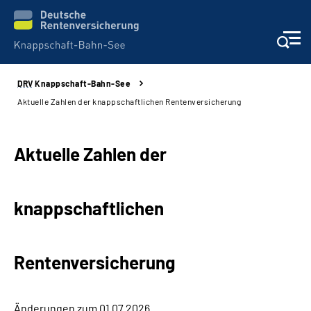
DRV
Knappschaft-Bahn-See
Aktuelles & Presse
Aktuelle Zahlen der knappschaftlichen Rentenversicherung
Beratung & Kontakt
Aktuelle Zahlen der
Reha-Kliniken
knappschaftlichen
KBS exklusiv
Arbeitgeber-Services
Rentenversicherung
Über uns & Karriere
Änderungen zum 01.07.2026