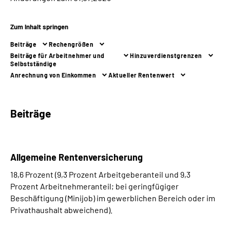
Online-Services
Zum Inhalt springen
Die DRV Knappschaft-Bahn-See in Deutscher
Beiträge
Rechengrößen
Gebärdensprache
Beiträge für Arbeitnehmer und
Hinzuverdienstgrenzen
Selbstständige
Leichte Sprache
Anrechnung von Einkommen
Aktueller Rentenwert
Suche
Beiträge
Mein Kundenportal
Allgemeine Rentenversicherung
18,6 Prozent (9,3 Prozent Arbeitgeberanteil und 9,3
Prozent Arbeitnehmeranteil; bei geringfügiger
Beschäftigung (Minijob) im gewerblichen Bereich oder im
Privathaushalt abweichend).