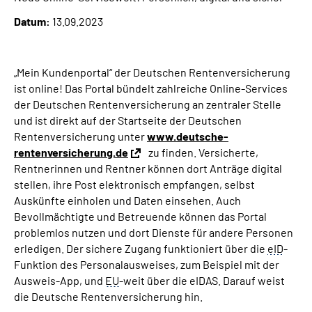
Online-Services
Datum:
13.09.2023
Die DRV Knappschaft-Bahn-See in Deutscher
Gebärdensprache
„Mein Kundenportal“ der Deutschen Rentenversicherung
ist online! Das Portal bündelt zahlreiche Online-Services
Leichte Sprache
der Deutschen Rentenversicherung an zentraler Stelle
und ist direkt auf der Startseite der Deutschen
Rentenversicherung unter
www.deutsche-
Suche
rentenversicherung.de
zu finden. Versicherte,
Rentnerinnen und Rentner können dort Anträge digital
stellen, ihre Post elektronisch empfangen, selbst
Auskünfte einholen und Daten einsehen. Auch
Mein Kundenportal
Bevollmächtigte und Betreuende können das Portal
problemlos nutzen und dort Dienste für andere Personen
erledigen. Der sichere Zugang funktioniert über die
eID
-
Funktion des Personalausweises, zum Beispiel mit der
Ausweis-App, und
EU
-weit über die eIDAS. Darauf weist
die Deutsche Rentenversicherung hin.