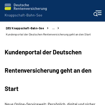
DRV
Knappschaft-Bahn-See
…
Aktuelles & Presse
Kundenportal der Deutschen Rentenversicherung geht an den Start
Beratung & Kontakt
Kundenportal der Deutschen
Reha-Kliniken
Rentenversicherung geht an den
KBS exklusiv
Arbeitgeber-Services
Start
Über uns & Karriere
Neue Online-Servicewelt: Persönlich, digital und sicher