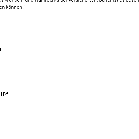
en können.“
)