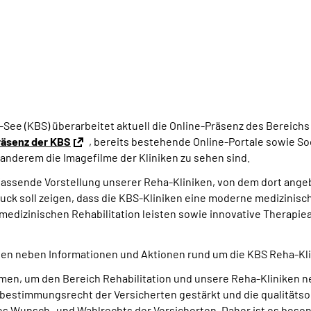
e (KBS) überarbeitet aktuell die Online-Präsenz des Bereichs R
räsenz der KBS
, bereits bestehende Online-Portale sowie S
anderem die Imagefilme der Kliniken zu sehen sind.
mfassende Vorstellung unserer Reha-Kliniken, von dem dort an
uck soll zeigen, dass die KBS-Kliniken eine moderne medizinisch
medizinischen Rehabilitation leisten sowie innovative Therapie
älen neben Informationen und Aktionen rund um die KBS Reha-Kl
men, um den Bereich Rehabilitation und unsere Reha-Kliniken n
estimmungsrecht der Versicherten gestärkt und die qualitätsor
es Wunsch- und Wahlrechts der Versicherten. Daher ist es beson